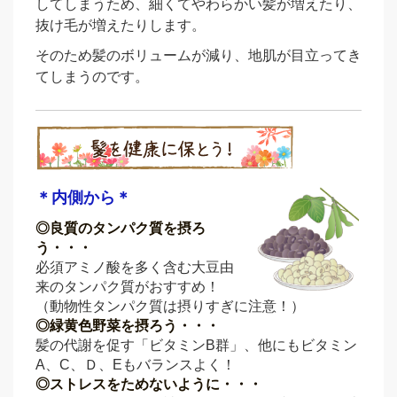
してしまうため、細くてやわらかい髪が増えたり、
抜け毛が増えたりします。
そのため髪のボリュームが減り、地肌が目立ってき
てしまうのです。
＊内側から＊
◎良質のタンパク質を摂ろ
う・・・
必須アミノ酸を多く含む大豆由
来のタンパク質がおすすめ！
（動物性タンパク質は摂りすぎに注意！）
◎緑黄色野菜を摂ろう・・・
髪の代謝を促す「ビタミンB群」、他にもビタミン
A、C、Ｄ、Eもバランスよく！
◎ストレスをためないように・・・