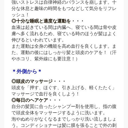
強いストレスは自律神経のバランスを崩します。十
分な休息と趣味の時間をもつなどして気分をリフレ
ッシュ！
◎十分な睡眠と適度な運動を・・・
血液は起きている間は内臓へ、寝ている間は骨や皮
膚へ多く流れるため、寝ている時のほうが髪はよく
伸びるといわれています。
また運動は全身の機能を高め血行を良くします。ま
た、運動の後にはしっかり髪と頭皮のケアを！（汗
やホコリ、紫外線にも要注意！）
＊外側から＊
◎頭皮のマッサージ・・・
頭皮を「押す、ほぐす、引き上げる、軽くたたく」
マッサージで血行を良くしよう！
◎毎日のヘアケア・・・
自分の髪質に合ったシャンプー剤を使用し、指の腹
で頭皮全体をマッサージするように洗います。
泡やぬめりがなくなるまでしっかり洗い流しましょ
う。コンディショナーは髪に膜を張ることで外の刺