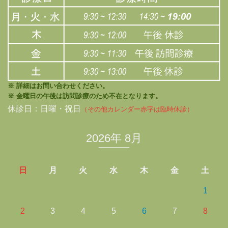
※ 詳細はお問い合わせください。
※ 金曜日の午後は訪問診療のため不在となります。
休診日：日曜・祝日
（その他カレンダー赤字は臨時休診）
2026年 8月
日
月
火
水
木
金
土
1
2
3
4
5
6
7
8