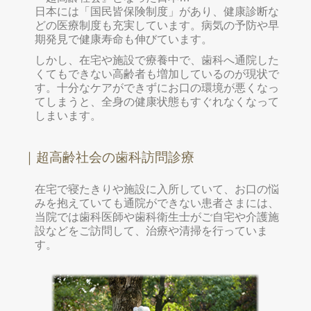
日本には「国民皆保険制度」があり、健康診断な
どの医療制度も充実しています。病気の予防や早
期発見で健康寿命も伸びています。
しかし、在宅や施設で療養中で、歯科へ通院した
くてもできない高齢者も増加しているのが現状で
す。十分なケアができずにお口の環境が悪くなっ
てしまうと、全身の健康状態もすぐれなくなって
しまいます。
｜超高齢社会の歯科訪問診療
在宅で寝たきりや施設に入所していて、お口の悩
みを抱えていても通院ができない患者さまには、
当院では歯科医師や歯科衛生士がご自宅や介護施
設などをご訪問して、治療や清掃を行っていま
す。