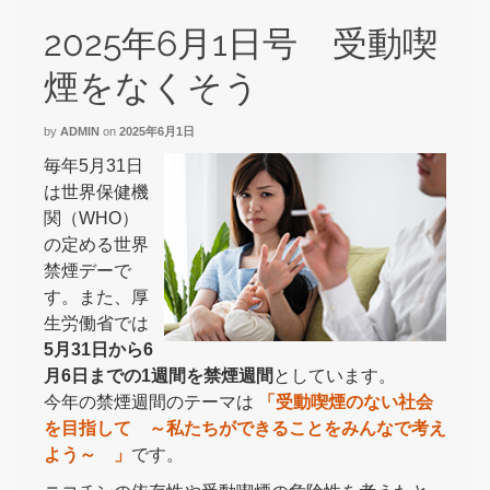
2025年6月1日号 受動喫
煙をなくそう
by
ADMIN
on
2025年6月1日
毎年5月31日
は世界保健機
関（WHO）
の定める世界
禁煙デーで
す。また、厚
生労働省では
5月31日から6
月6日までの1週間を禁煙週間
としています。
今年の禁煙週間のテーマは
「受動喫煙のない社会
を目指して ～私たちができることをみんなで考え
よう～ 」
です。