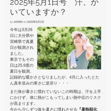
2025年5月1日号 汗、か
いていますか？
by
ADMIN
on
2025年5月1日
今年は3月26
日に大分県や
宮崎県で真夏
日が観測され
ました。
東京でもその
日は25.9度の
夏日を観測、
記録的な暖かさとなりましたが、4月に入ったとた
ん真冬並みの寒さに逆戻り・・・
まだ体が暑さに慣れていないこの時期は、汗を上手
にかけず、体に熱がこもってしまい熱中症のリスク
が高まります。
今から少しずつ体を暑さに慣れさせる
『暑熱順化