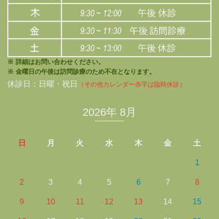
※ 詳細はお問い合わせください。
※ 金曜日の午後は訪問診療のため不在となります。
休診日：日曜・祝日
（その他カレンダー赤字は臨時休診）
2026年 8月
日
月
火
水
木
金
土
1
2
3
4
5
6
7
8
9
10
11
12
13
14
15