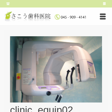
clinic_equip02