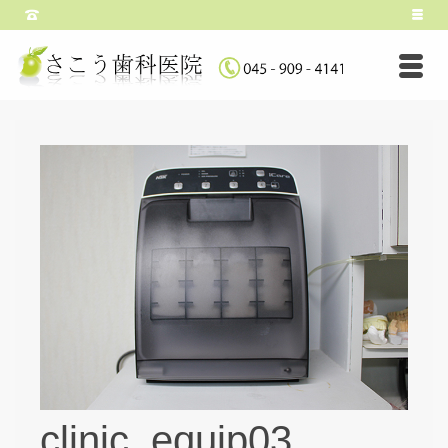
clinic_equip03