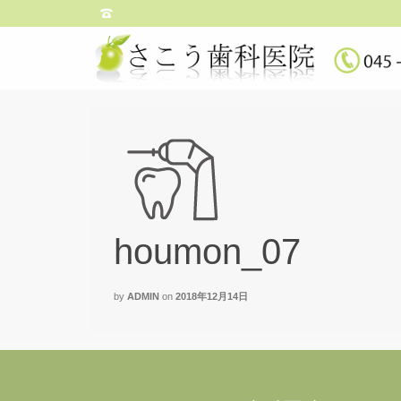
houmon_07
by
ADMIN
on
2018年12月14日